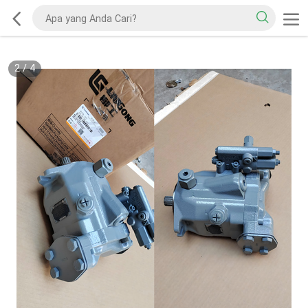
2
/
4