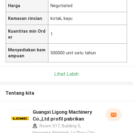
Harga
Negotiated
Kemasan rincian
kotak, kayu
Kuantitas min Ord
1
er
Menyediakan kem
500000 unit satu tahun
ampuan
Lihat Lebih
Tentang kita
Guangxi Ligong Machinery
Co.,Ltd profil pabrikan
Room 517, Building 5,
Hongxing Xintiandi, LiuZhou City,