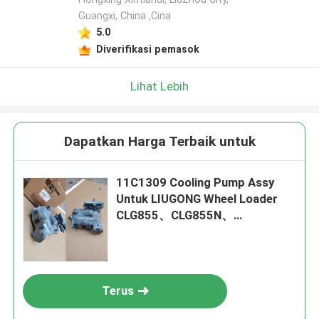
Guangxi, China ,Cina
5.0
Diverifikasi pemasok
Lihat Lebih
Dapatkan Harga Terbaik untuk
11C1309 Cooling Pump Assy
Untuk LIUGONG Wheel Loader
CLG855、CLG855N、
CLG855H、CLG856、
CLG850H、CLG860H
Terus