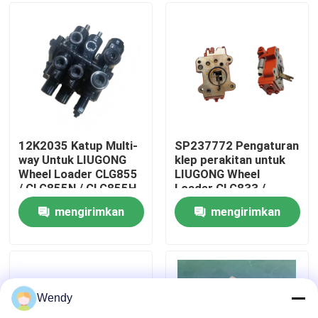
Tentang kami
Tur Pabrik
Kontrol kualitas
12K2035 Katup Multi-
SP237772 Pengaturan
way Untuk LIUGONG
klep perakitan untuk
Wheel Loader CLG855
LIUGONG Wheel
Hubungi kami
/ CLG855N / CLG855H
Loader CLG833 /
CLG856 / CLG856H
CLG833H CLG835 /
mengirimkan
mengirimkan
CLG50CN / CLG50C
CLG835H CLG836 /
Berita
CLG836H ZL30E /
permintaan
permintaan
ZL30F
Kasus
Wendy
Blog