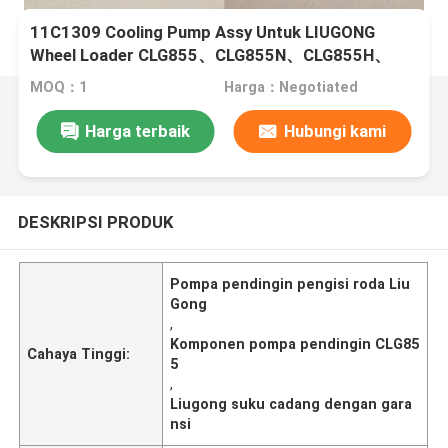
11C1309 Cooling Pump Assy Untuk LIUGONG
Wheel Loader CLG855、CLG855N、CLG855H、
CLG856、CLG850H、CLG860H
MOQ：1
Harga：Negotiated
Harga terbaik
Hubungi kami
DESKRIPSI PRODUK
Pompa pendingin pengisi roda Liu
Gong
,
Komponen pompa pendingin CLG85
Cahaya Tinggi:
5
,
Liugong suku cadang dengan gara
nsi