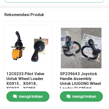
Rekomendasi Produk
12C0233 Pilot Valve
SP239643 Joystick
Rumah
Untuk Wheel Loader
Handle Assembly
XG915、XG918、
Untuk LIUGONG Wheel
XG932、XG955、
Loader CLG856H
Produk
XG962、XG982 suku
Excavator CLG920D、
mengirimkan
mengirimkan
cadang
CLG922D、CLG925D
CLG933E、CLG936D、
permintaan
permintaan
Video
CLG939E