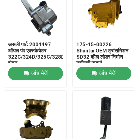
असली पार्ट 2004497
175-15-00226
ऑयल पंप एक्सकेवेटर
Shantui OEM ट्रांसमिशन
322C/324D/325C/328D/M325D
SD32 व्हील लोडर निर्माण
इंजन
मशीनरी पार्ट्स
3116/3126/3126B/3126E
जांच भेजें
जांच भेजें
के लिए
घर
उत्पादों
वीडियो