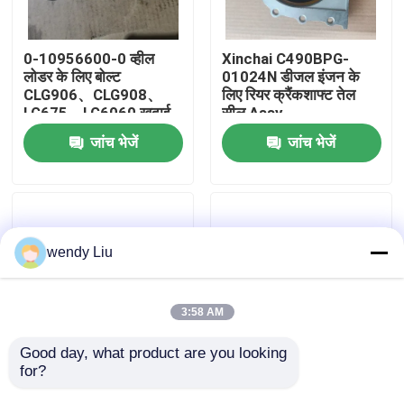
हमारे बारे में
0-10956600-0 व्हील
Xinchai C490BPG-
लोडर के लिए बोल्ट
01024N डीजल इंजन के
CLG906、CLG908、
लिए रियर क्रैंकशाफ्ट तेल
कारखाना भ्रमण
LG675、LG6060 खुदाई
सील Assy
EX60、EX70 इंजन
C490BPG,4D27G31,495B
जांच भेजें
जांच भेजें
4JB1、4JG1
गुणवत्ता नियंत्रण
संपर्क करें
wendy Liu
समाचार
3:58 AM
मामलों
Good day, what product are you looking 
for?
LGMG
यन्नेई HA10005881 व्हील
4110705633017 व्हील
लोडर CLG833, CLG835,
ब्लॉग