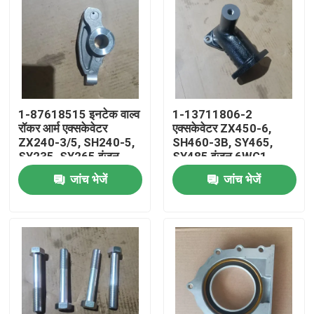
1-87618515 इनटेक वाल्व
1-13711806-2
रॉकर आर्म एक्सकेवेटर
एक्सकेवेटर ZX450-6,
ZX240-3/5, SH240-5,
SH460-3B, SY465,
SY235, SY265 इंजन
SY485 इंजन 6WG1,
ZX240, SK330, CX240
6UZ1, 6WF1, 6WA1 के
जांच भेजें
जांच भेजें
के लिए
लिए थर्मोस्टेट कवर
घर
उत्पादों
वीडियो