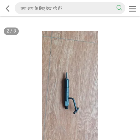
2
/
8