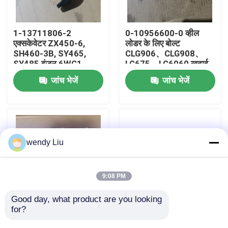
हमारे बारे में
1-13711806-2
0-10956600-0 व्हील
एक्सकेवेटर ZX450-6,
लोडर के लिए बोल्ट
SH460-3B, SY465,
CLG906、CLG908、
कारखाना भ्रमण
SY485 इंजन 6WG1,
LG675、LG6060 खुदाई
6UZ1, 6WF1, 6WA1 के
EX60、EX70 इंजन
जांच भेजें
जांच भेजें
लिए थर्मोस्टेट कवर
4JB1、4JG1
गुणवत्ता नियंत्रण
संपर्क करें
wendy Liu
समाचार
9:08 PM
मामलों
Good day, what product are you looking 
for?
Xinchai C490BPG-
LGMG
01024N डीजल इंजन के
4110705633017 व्हील
ब्लॉग