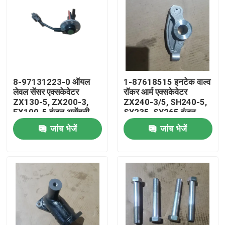
8-97131223-0 ऑयल
1-87618515 इनटेक वाल्व
लेवल सेंसर एक्सकेवेटर
रॉकर आर्म एक्सकेवेटर
ZX130-5, ZX200-3,
ZX240-3/5, SH240-5,
EX100-5 इंजन असेंबली
SY235, SY265 इंजन
4HK1, 4JJ1, 6WG1 के
ZX240, SK330, CX240
जांच भेजें
जांच भेजें
लिए
के लिए
घर
उत्पादों
वीडियो