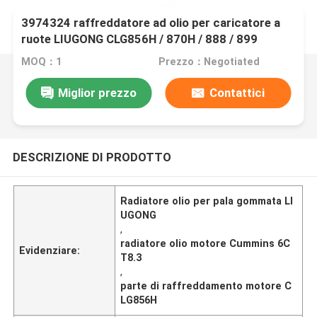
3974324 raffreddatore ad olio per caricatore a
ruote LIUGONG CLG856H / 870H / 888 / 899
Motore 6CT8.3 / 6CTA8.3 ISL9 / QSL9
MOQ：1
Prezzo：Negotiated
Miglior prezzo
Contattici
DESCRIZIONE DI PRODOTTO
Radiatore olio per pala gommata LI
UGONG
,
radiatore olio motore Cummins 6C
Evidenziare:
T8.3
,
parte di raffreddamento motore C
LG856H