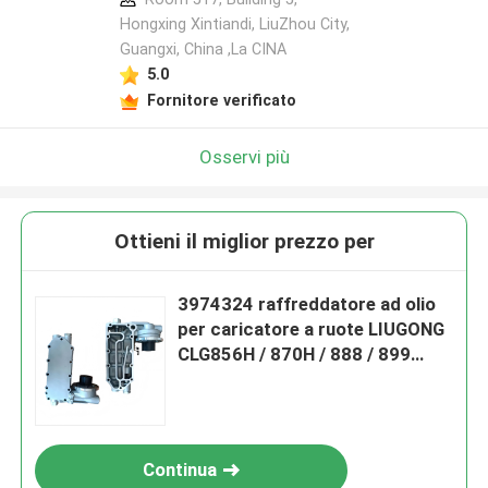
Hongxing Xintiandi, LiuZhou City,
Guangxi, China ,La CINA
5.0
Fornitore verificato
Osservi più
Ottieni il miglior prezzo per
3974324 raffreddatore ad olio
per caricatore a ruote LIUGONG
CLG856H / 870H / 888 / 899
Motore 6CT8.3 / 6CTA8.3 ISL9 /
QSL9
Continua