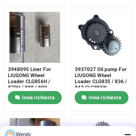
Circa noi
Giro della fabbrica
Controllo di qualità
3948095 Liner For
3937027 Oil pump For
Contattici
LIUGONG Wheel
LIUGONG Wheel
Loader CLG856H /
Loader CLG835 / 836 /
870H / 888 / 899
842 CLG855N
Excavator 939E/945E
Excavator 908C /
Notizie
Invia richiesta
Invia richiesta
Engine 6CT8.3 /
910E / 915D Engine
6CTA8.3 / 6CTAA8.3
QSB3.9 / ISB4.5
Casi
Blog
Wendy