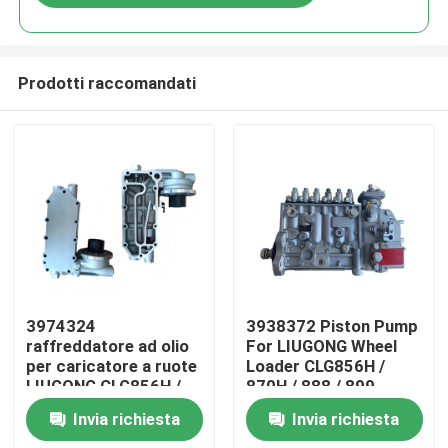
Prodotti raccomandati
Casa
3974324
3938372 Piston Pump
raffreddatore ad olio
For LIUGONG Wheel
per caricatore a ruote
Loader CLG856H /
Prodotti
LIUGONG CLG856H /
870H / 888 / 899
870H / 888 / 899
Excavator 925D /
Invia richiesta
Invia richiesta
Motore 6CT8.3 /
930D / 936D Engine
Video
6CTA8.3 ISL9 / QSL9
6D114 QSC8.3