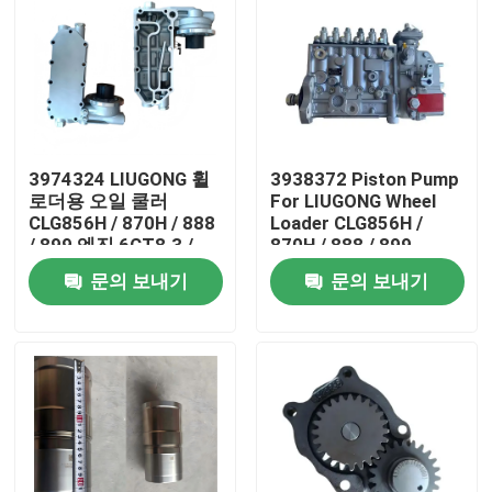
3974324 LIUGONG 휠
3938372 Piston Pump
로더용 오일 쿨러
For LIUGONG Wheel
CLG856H / 870H / 888
Loader CLG856H /
/ 899 엔진 6CT8.3 /
870H / 888 / 899
6CTA8.3 ISL9 / QSL9
Excavator 925D /
문의 보내기
문의 보내기
930D / 936D Engine
6D114 QSC8.3
집
제품
화면