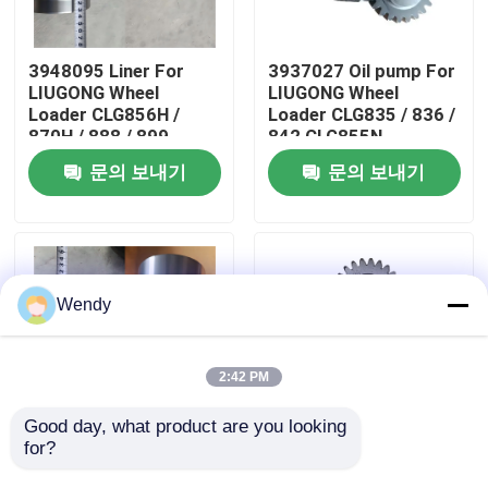
우리에 대하여
3948095 Liner For
3937027 Oil pump For
LIUGONG Wheel
LIUGONG Wheel
Loader CLG856H /
Loader CLG835 / 836 /
공장 여행
870H / 888 / 899
842 CLG855N
Excavator 939E/945E
Excavator 908C /
문의 보내기
문의 보내기
Engine 6CT8.3 /
910E / 915D Engine
품질 관리
6CTA8.3 / 6CTAA8.3
QSB3.9 / ISB4.5
연락주세요
Wendy
뉴스
2:42 PM
경우
Good day, what product are you looking 
for?
3904166 Liner For
3800828 LIUGONG 휠
LIUGONG Wheel
로더 CLG856 / 856H /
블로그