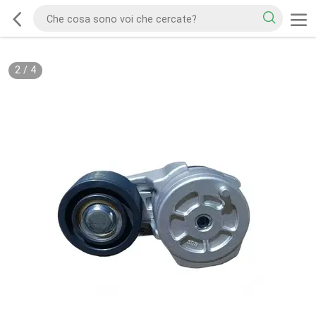
2
/
4