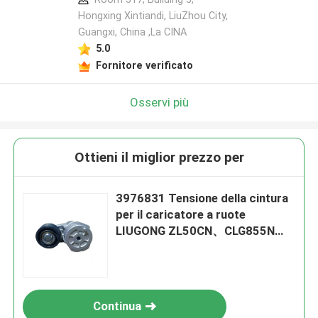
Hongxing Xintiandi, LiuZhou City,
Guangxi, China ,La CINA
5.0
Fornitore verificato
Osservi più
Ottieni il miglior prezzo per
3976831 Tensione della cintura
per il caricatore a ruote
LIUGONG ZL50CN、CLG855N、
CLG856、CLG850 Motore
4B3.9、4B4.56B5.9、6B6.7
Continua