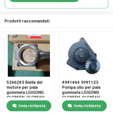
Prodotti raccomandati
Casa
5266243 Biella del
4941464 3991123
motore per pala
Pompa olio per pala
gommata LIUGONG
gommata LIUGONG
Prodotti
CLG855N, CLG856H,
CLG855N, CLG856H,
ZL50CN, CLG862H
CLG862H Motore
Invia richiesta
Invia richiesta
Motore QSC8.3,
6CT8.3, 6C8.3,
Video
ISL8.9, QSL9
ISC8.3, QSC8.3,