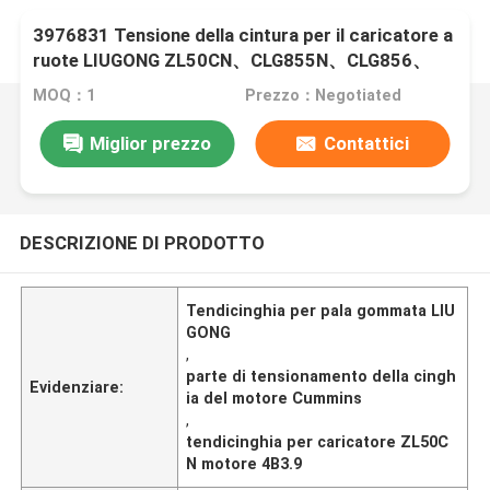
3976831 Tensione della cintura per il caricatore a
ruote LIUGONG ZL50CN、CLG855N、CLG856、
CLG850 Motore 4B3.9、4B4.56B5.9、6B6.7
MOQ：1
Prezzo：Negotiated
Miglior prezzo
Contattici
DESCRIZIONE DI PRODOTTO
Tendicinghia per pala gommata LIU
GONG
,
parte di tensionamento della cingh
Evidenziare:
ia del motore Cummins
,
tendicinghia per caricatore ZL50C
N motore 4B3.9