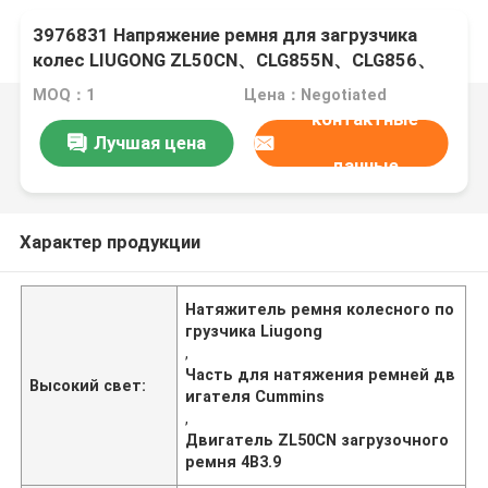
3976831 Напряжение ремня для загрузчика
колес LIUGONG ZL50CN、CLG855N、CLG856、
CLG850 Двигатель 4B3.9、4Б4.5、6Б5.9、
MOQ：1
Цена：Negotiated
6Б6.7
контактные
Лучшая цена
данные
Характер продукции
Натяжитель ремня колесного по
грузчика Liugong
,
Часть для натяжения ремней дв
Высокий свет:
игателя Cummins
,
Двигатель ZL50CN загрузочного
ремня 4B3.9