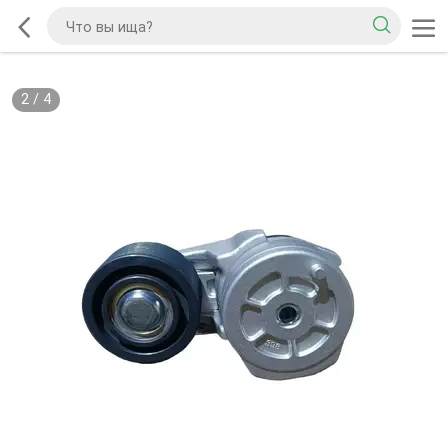
2
/
4