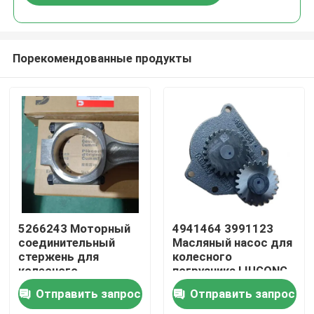
Порекомендованные продукты
Дом
5266243 Моторный
4941464 3991123
соединительный
Масляный насос для
стержень для
колесного
Продукты
колесного
погрузчика LIUGONG
погрузчика LIUGONG
CLG855N, CLG856H,
Отправить запрос
Отправить запрос
CLG855N、
CLG862H, двигатель
Видео
CLG856H、ZL50CN、
6CT8.3, 6C8.3,