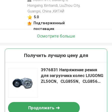
Hongxing Xintiandi, LiuZhou City,
Guangxi, China ,КИТАЙ
5.0
Подтверженный
поставщик
Осмотрите больше
Получить лучшую цену для
3976831 Напряжение ремня
для загрузчика колес LIUGONG
ZL50CN、CLG855N、CLG856、
CLG850 Двигатель 4B3.9、
4Б4.5、6Б5.9、6Б6.7
Продолжать