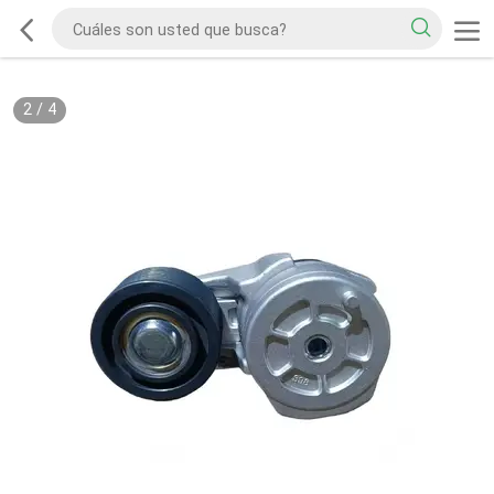
2
/
4