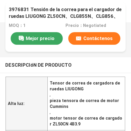
3976831 Tensión de la correa para el cargador de
ruedas LIUGONG ZL50CN、CLG855N、CLG856、
CLG850 Motor 4B3.9、4B4.5、6B5.9、6B6.7
MOQ：1
Precio：Negotiated
Mejor precio
Contáctenos
DESCRIPCIóN DE PRODUCTO
Tensor de correa de cargadora de
ruedas LIUGONG
,
pieza tensora de correa de motor
Alta luz:
Cummins
,
motor tensor de correa de cargado
r ZL50CN 4B3.9