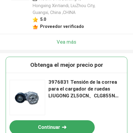
Hongxing Xintiandi, LiuZhou City,
Guangxi, China ,CHINA
5.0
Proveedor verificado
Vea más
Obtenga el mejor precio por
3976831 Tensión de la correa
para el cargador de ruedas
LIUGONG ZL50CN、CLG855N、
CLG856、CLG850 Motor
4B3.9、4B4.5、6B5.9、6B6.7
Continuar