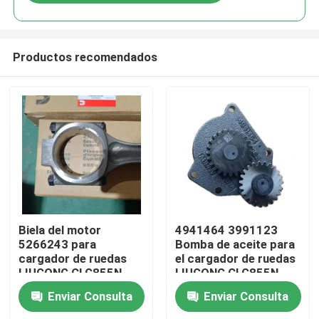
Productos recomendados
Hogar
Biela del motor
4941464 3991123
5266243 para
Bomba de aceite para
cargador de ruedas
el cargador de ruedas
Productos
LIUGONG CLG855N,
LIUGONG CLG855N、
CLG856H, ZL50CN,
CLG856H、CLG862H
Enviar Consulta
Enviar Consulta
CLG862H, motor
Motor 6CT8.3、6C8.
Vídeos
QSC8.3, ISL8.9, QSL9
¿Qué quieres decir?