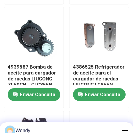
3、ISC8.3、QSC8.3、
ISL8.9
Sobre nosotros
Viaje de la fábrica
Control de calidad
4939587 Bomba de
4386525 Refrigerador
aceite para cargador
de aceite para el
Éntrenos en contacto con
de ruedas LIUGONG
cargador de ruedas
ZL50CN、CLG855N、
LIUGONG LG855N、
CLG856、CLG856H
CLG856H、ZL50CN
Noticias
Enviar Consulta
Enviar Consulta
LW500KL Excavadora
Excavadora
CLG922LC、CLG925LC
CLG936LC、CLG939LC
Motor 6C8.3、
Casos
6CT8.3、ISC8.3、
QSC8.3
Blog
Wendy