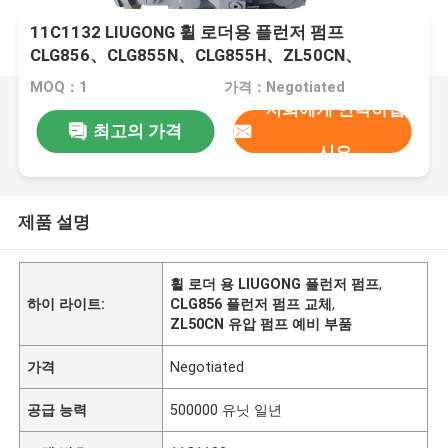
11C1132 LIUGONG 휠 로더용 플런저 펌프
CLG856、CLG855N、CLG855H、ZL50CN、
ZL50C、CLG862H、CLG860H、CLG870H、
MOQ：1
가격：Negotiated
CLG888
저희에게 연락하십
최고의 가격
시오
제품 설명
휠 로더 용 LIUGONG 플런저 펌프
,
하이 라이트:
CLG856 플런저 펌프 교체
,
ZL50CN 유압 펌프 예비 부품
가격
Negotiated
공급 능력
500000 유닛 일년