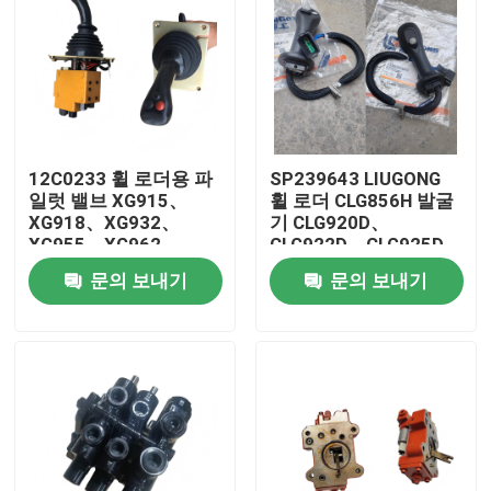
12C0233 휠 로더용 파
SP239643 LIUGONG
일럿 밸브 XG915、
휠 로더 CLG856H 발굴
XG918、XG932、
기 CLG920D、
XG955、XG962、
CLG922D、CLG925D
XG982 예비 부품
CLG933E、CLG936D、
문의 보내기
문의 보내기
CLG939E
집
제품
화면