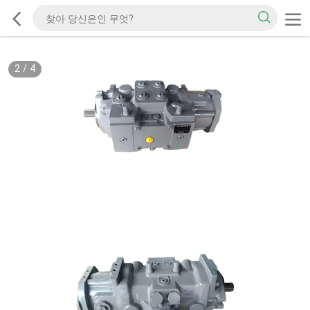
2
/
4