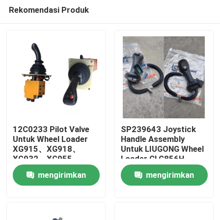
Rekomendasi Produk
12C0233 Pilot Valve
SP239643 Joystick
Untuk Wheel Loader
Handle Assembly
XG915、XG918、
Untuk LIUGONG Wheel
Rumah
XG932、XG955、
Loader CLG856H
XG962、XG982 suku
Excavator CLG920D、
mengirimkan
mengirimkan
cadang
CLG922D、CLG925D
Produk
CLG933E、CLG936D、
permintaan
permintaan
CLG939E
Video