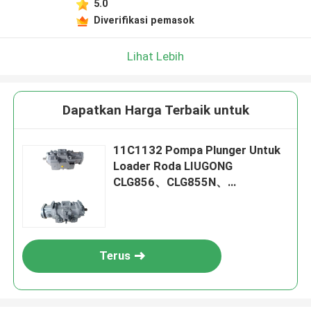
5.0
Diverifikasi pemasok
Lihat Lebih
Dapatkan Harga Terbaik untuk
11C1132 Pompa Plunger Untuk
Loader Roda LIUGONG
CLG856、CLG855N、
CLG855H、ZL50CN、ZL50C、
CLG862H、CLG860H、
CLG870H、CLG888
Terus