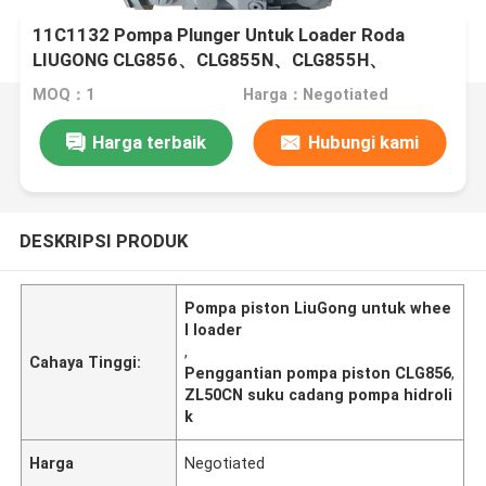
11C1132 Pompa Plunger Untuk Loader Roda
LIUGONG CLG856、CLG855N、CLG855H、
ZL50CN、ZL50C、CLG862H、CLG860H、
MOQ：1
Harga：Negotiated
CLG870H、CLG888
Harga terbaik
Hubungi kami
DESKRIPSI PRODUK
Pompa piston LiuGong untuk whee
l loader
,
Cahaya Tinggi:
Penggantian pompa piston CLG856
,
ZL50CN suku cadang pompa hidroli
k
Harga
Negotiated