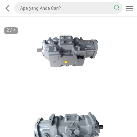
2
/
4