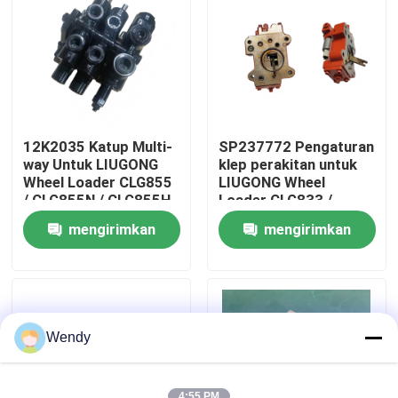
Tentang kami
Tur Pabrik
12K2035 Katup Multi-
SP237772 Pengaturan
Kontrol kualitas
way Untuk LIUGONG
klep perakitan untuk
Wheel Loader CLG855
LIUGONG Wheel
/ CLG855N / CLG855H
Loader CLG833 /
CLG856 / CLG856H
CLG833H CLG835 /
Hubungi kami
mengirimkan
mengirimkan
CLG50CN / CLG50C
CLG835H CLG836 /
CLG836H ZL30E /
permintaan
permintaan
ZL30F
Berita
Kasus
Wendy
Blog
4:55 PM