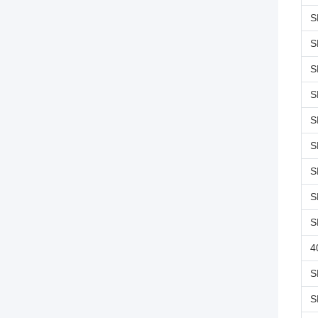
S
S
S
S
S
S
S
S
S
4
S
S