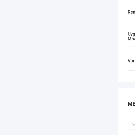
Ren
Uyg
Mod
Vur
ME