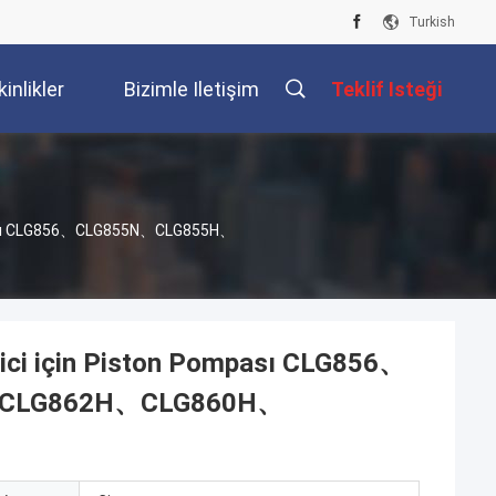
Turkish
kinlikler
Bizimle Iletişim
Teklif Isteği
Kur
ompası CLG856、CLG855N、CLG855H、
yici için Piston Pompası CLG856、
CLG862H、CLG860H、