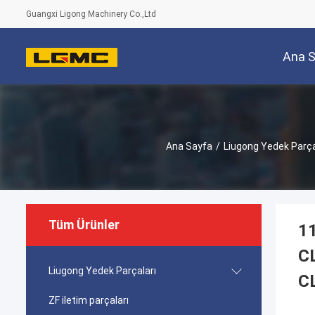
Guangxi Ligong Machinery Co.,Ltd
Ana 
Ana Sayfa
/
Liugong Yedek Parça
Tüm Ürünler
11
C
Liugong Yedek Parçaları
C
ZF iletim parçaları