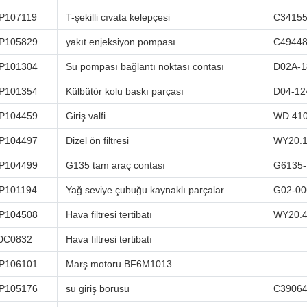
P107119
T-şekilli cıvata kelepçesi
C3415
P105829
yakıt enjeksiyon pompası
C4944
P101304
Su pompası bağlantı noktası contası
D02A-1
P101354
Külbütör kolu baskı parçası
D04-12
P104459
Giriş valfi
WD.410
P104497
Dizel ön filtresi
WY20.1
P104499
G135 tam araç contası
G6135
P101194
Yağ seviye çubuğu kaynaklı parçalar
G02-00
P104508
Hava filtresi tertibatı
WY20.4
0C0832
Hava filtresi tertibatı
P106101
Marş motoru BF6M1013
P105176
su giriş borusu
C3906