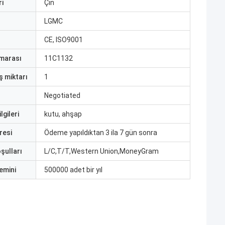
i
Çin
ı
LGMC
CE, ISO9001
marası
11C1132
ş miktarı
1
Negotiated
lgileri
kutu, ahşap
resi
Ödeme yapıldıktan 3 ila 7 gün sonra
şulları
L/C,T/T,Western Union,MoneyGram
emini
500000 adet bir yıl