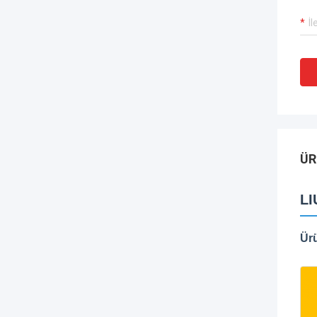
ÜR
LI
Ür