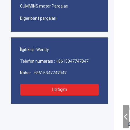
CUMMINS motor Parçaları
Diğer bant parçaları
İlgili kişi :
Wendy
Telefon numarası :
+8615347747047
Naber :
+8615347747047
İletişim