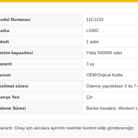
odel Numarası
11C1132
arka
LGMC
dedi
1 adet
retim kapasitesi
Yılda 500000 adet
aranti
3 ay
urum
OEM/Orijinal Kalite
eslimat süresi
Ödeme yapıldıktan 3 ila 7
enşe Yeri
Çin
deme Süresi
Banka havalesi, Western 
aranti: Onay için alıcılara ayrıntılı resimler kontrol edip göndereceğiz