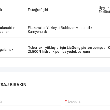
Uygulan
k
Fotoğraf gibi
Endüst
ulanabilir
Ekskavatör Yükleyici Buldozer Madencilik
eller
Kamyonu vb.
Tekerlekli yükleyici için LiuGong piston pompası
,
C
gulamak
ZL50CN hidrolik pompa yedek parçası
SAJ BIRAKIN