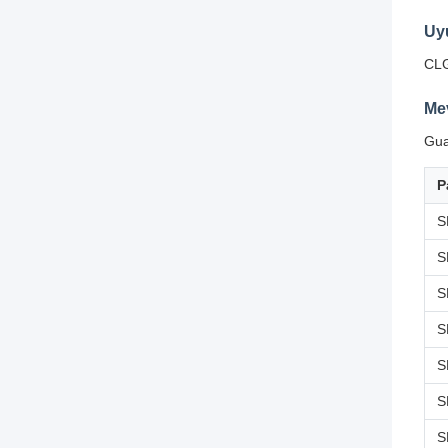
Uy
CLG
Me
Gua
P
S
S
S
S
S
S
S