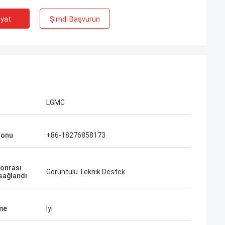
iyat
Şimdi Başvurun
LGMC
fonu
+86-18276858173
sonrası
Görüntülü Teknik Destek
 sağlandı
me
İyi