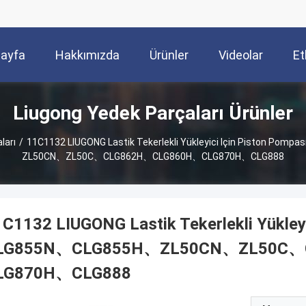
Sayfa
Hakkımızda
Ürünler
Videolar
Et
Liugong Yedek Parçaları Ürünler
ları
/
11C1132 LIUGONG Lastik Tekerlekli Yükleyici Için Piston P
ZL50CN、ZL50C、CLG862H、CLG860H、CLG870H、CLG888
C1132 LIUGONG Lastik Tekerlekli Yükle
LG855N、CLG855H、ZL50CN、ZL50C、
LG870H、CLG888