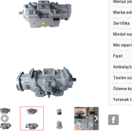
Menşe yer
Marka ad
Sertifika
Model nu
Min sipari
Fiyat
Ambalaj bi
Teslim sü
Ödeme ko
Yetenek t