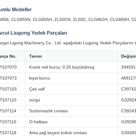
umlu Modeller
856, CLG855N, CLG855H, ZL50CN, ZL50C, CLG862H, CLG860H, C
vcut Liugong Yedek Parçaları
ngxi Ligong Machinery Co., Ltd. aşağıdaki Liugong Yedek Parçalarını te
arça No.
Tanım
Değişi
P107070
Krank mili burcu; 0,25 büyütülmüş
394591
P107073
biyel burcu
489117
P107103
Çek valf
C3974
P107110
sürgü
G3282
P107114
Sızdırmazlık contası
C3924
P107116
O-halkası
G3928
P107118
Arka yağ keçesi koltuk contası
G3939