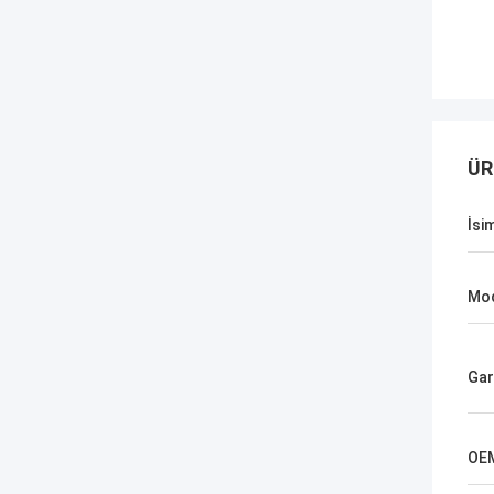
ÜR
İsi
Mod
Gar
OE