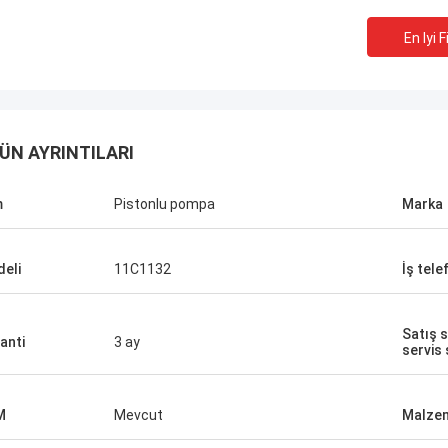
En Iyi F
ÜN AYRINTILARI
m
Pistonlu pompa
Marka
eli
11C1132
İş tele
Satış 
anti
3 ay
servis
M
Mevcut
Malze