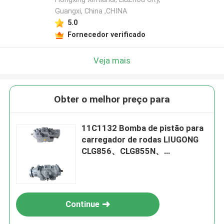
Guangxi, China ,CHINA
5.0
Fornecedor verificado
Veja mais
Obter o melhor preço para
11C1132 Bomba de pistão para
carregador de rodas LIUGONG
CLG856、CLG855N、
CLG855H、ZL50CN、ZL50C、
CLG862H、CLG860H、
CLG870H、CLG888
Continue