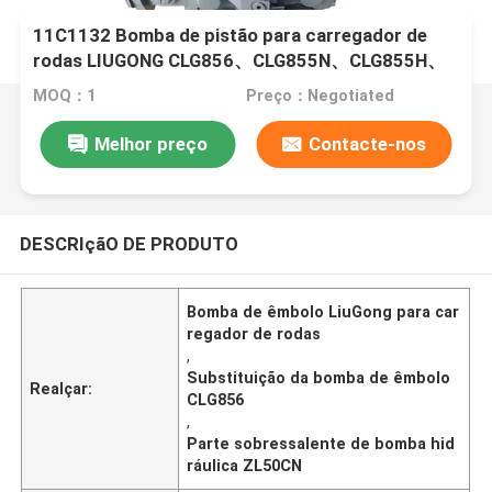
11C1132 Bomba de pistão para carregador de
rodas LIUGONG CLG856、CLG855N、CLG855H、
ZL50CN、ZL50C、CLG862H、CLG860H、
MOQ：1
Preço：Negotiated
CLG870H、CLG888
Melhor preço
Contacte-nos
DESCRIçãO DE PRODUTO
Bomba de êmbolo LiuGong para car
regador de rodas
,
Substituição da bomba de êmbolo
Realçar:
CLG856
,
Parte sobressalente de bomba hid
ráulica ZL50CN