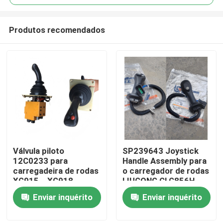
Produtos recomendados
Válvula piloto
SP239643 Joystick
Casa
12C0233 para
Handle Assembly para
carregadeira de rodas
o carregador de rodas
XG915、XG918、
LIUGONG CLG856H
Produtos
XG932、XG955、
Excavator CLG920D、
Enviar inquérito
Enviar inquérito
XG962、XG982 peças
CLG922D、CLG925D
sobressalentes
CLG933E、CLG936D、
Vídeos
CLG939E