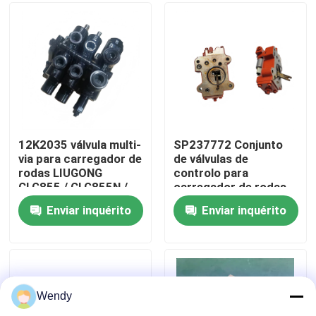
Sobre nós
Excursão da fábrica
Controle da qualidade
12K2035 válvula multi-
SP237772 Conjunto
via para carregador de
de válvulas de
rodas LIUGONG
controlo para
Contacte-nos
CLG855 / CLG855N /
carregador de rodas
CLG855H CLG856 /
LIUGONG CLG833 /
Enviar inquérito
Enviar inquérito
CLG856H CLG50CN /
CLG833H CLG835 /
Notícia
CLG50C
CLG835H CLG836 /
CLG836H ZL30E /
ZL30F
Casos
Wendy
Blogue