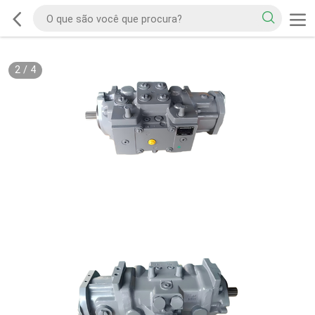
2
/
4