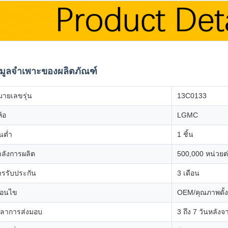
อมูลจำเพาะของผลิตภัณฑ์
มายเลขรุ่น
13C0133
ห้อ
LGMC
้นต่ำ
1 ชิ้น
ำลังการผลิต
500,000 หน่วยต่
ารรับประกัน
3 เดือน
ื่อนไข
OEM/คุณภาพดั้ง
วลาการส่งมอบ
3 ถึง 7 วันหลัง