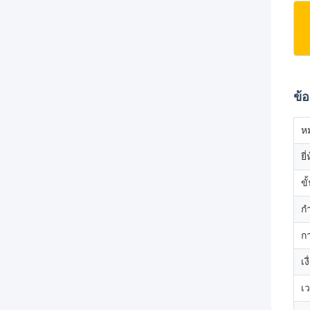
ข้
ห
ยี่
ขั
ก
ก
เง
เ