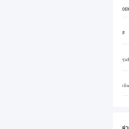
OE
สี
รุ่น
เน้
ฝา