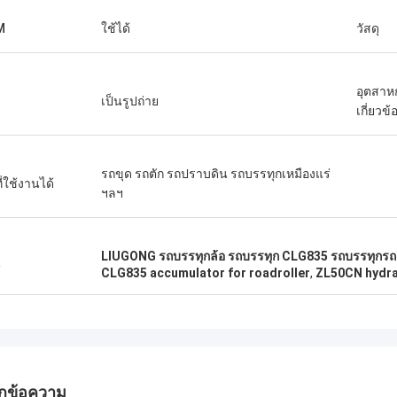
M
ใช้ได้
วัสดุ
อุตสาหก
เป็นรูปถ่าย
เกี่ยวข้
รถขุด รถตัก รถปราบดิน รถบรรทุกเหมืองแร่
ที่ใช้งานได้
ฯลฯ
LIUGONG รถบรรทุกล้อ รถบรรทุก CLG835 รถบรรทุกรถ
น
CLG835 accumulator for roadroller
,
ZL50CN hydra
กข้อความ