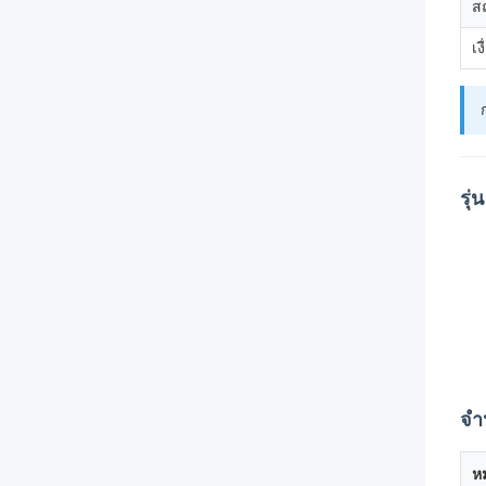
สถ
เ
รุ่
จำ
ห