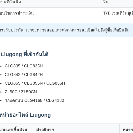
านที่กำเนิด
จีน
งื่อนไขการชำระเงิน
T/T, เวสเทิร์นยูเ
การรับประกัน: เราจะตรวจสอบและส่งภาพรายละเอียดไปยังผู้ซื้อเพื่อยืนยัน
น Liugong ที่เข้ากันได้
CLG835 / CLG835H
CLG842 / CLG842H
CLG855 / CLG855N / CLG855H
ZL50C / ZL50CN
รถบดถนน CLG4165 / CLG4180
หน่ายอะไหล่ Liugong
มายเลขชิ้นส่วน
คำอธิบาย
หมาย