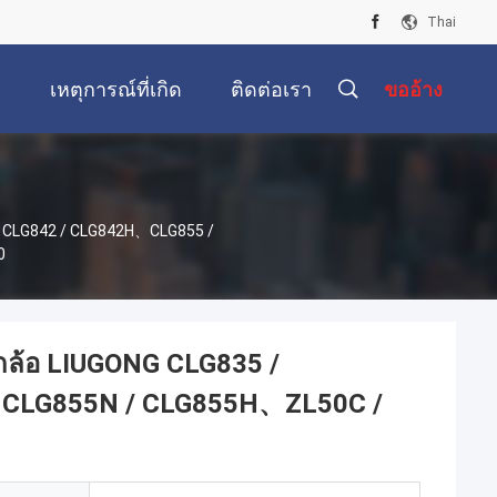
Thai
เหตุการณ์ที่เกิด
ติดต่อเรา
ขออ้าง
ขึ้น
H、CLG842 / CLG842H、CLG855 /
0
ุกล้อ LIUGONG CLG835 /
CLG855N / CLG855H、ZL50C /