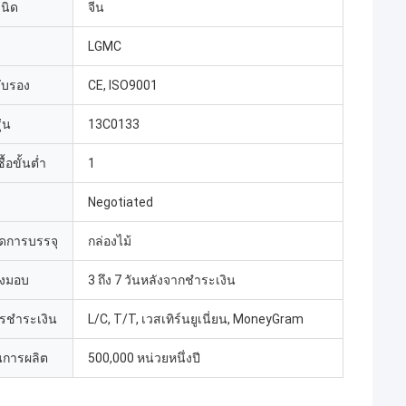
เนิด
จีน
LGMC
รับรอง
CE, ISO9001
่น
13C0133
้อขั้นต่ำ
1
Negotiated
ดการบรรจุ
กล่องไม้
่งมอบ
3 ถึง 7 วันหลังจากชำระเงิน
ารชำระเงิน
L/C, T/T, เวสเทิร์นยูเนี่ยน, MoneyGram
การผลิต
500,000 หน่วยหนึ่งปี