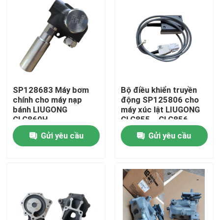
SP128683 Máy bơm
Bộ điều khiển truyền
chính cho máy nạp
động SP125806 cho
bánh LIUGONG
máy xúc lật LIUGONG
CLG860H、
CLG855、CLG856、
CLG862H、
CLG850H、ZL50CN、
Gửi yêu cầu
Gửi yêu cầu
CLG862N、
ZL50CNX、
CLG870H、CLG888、
CLG860H、
Trang chủ
CLG890H、ZL50CN、
CLG862H、
ZL50CNX
CLG862N、
CLG870H、CLG888、
Các sản phẩm
CLG890H
Video