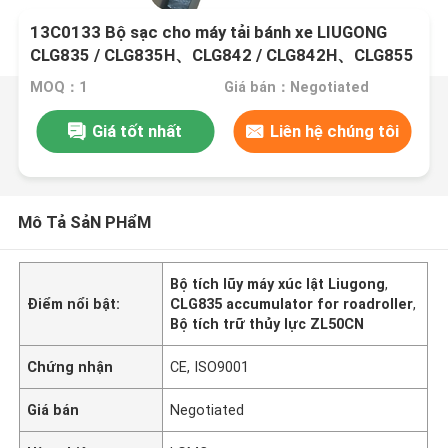
13C0133 Bộ sạc cho máy tải bánh xe LIUGONG
CLG835 / CLG835H、CLG842 / CLG842H、CLG855
/ CLG855N / CLG855H、ZL50C / ZL50CN Máy cuộn
MOQ：1
Giá bán：Negotiated
đường CLG4165 / CLG4180
Giá tốt nhất
Liên hệ chúng tôi
Mô Tả SảN PHẩM
Bộ tích lũy máy xúc lật Liugong
,
Điểm nổi bật:
CLG835 accumulator for roadroller
,
Bộ tích trữ thủy lực ZL50CN
Chứng nhận
CE, ISO9001
Giá bán
Negotiated