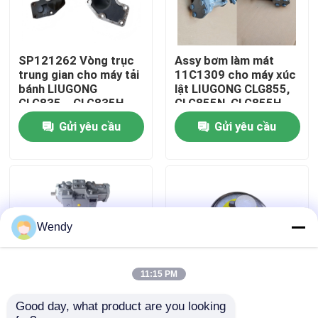
Về chúng tôi
SP121262 Vòng trục
Assy bơm làm mát
trung gian cho máy tải
11C1309 cho máy xúc
Tham quan nhà máy
bánh LIUGONG
lật LIUGONG CLG855,
CLG835、CLG835H、
CLG855N, CLG855H,
CLG836、CLG836H、
CLG856, CLG850H,
Gửi yêu cầu
Gửi yêu cầu
Kiểm soát chất lượng
ZL30E、CLG855、
CLG860H
CLG862H、CLG870H
Liên hệ chúng tôi
Tin tức
Wendy
Các trường hợp
11:15 PM
Good day, what product are you looking 
11C1132 Máy bơm
44C2104 Bộ lọc không
Blog