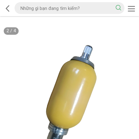
2
/
4