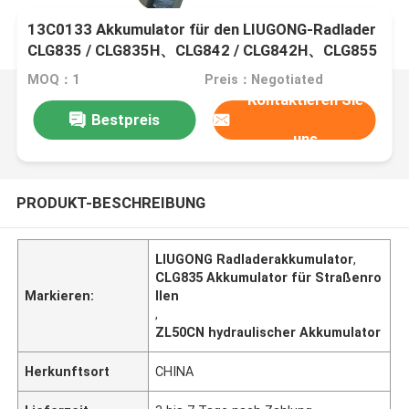
13C0133 Akkumulator für den LIUGONG-Radlader
CLG835 / CLG835H、CLG842 / CLG842H、CLG855
/ CLG855N / CLG855H、ZL50C / ZL50CN
MOQ：1
Preis：Negotiated
Kontaktieren Sie
Bestpreis
uns
PRODUKT-BESCHREIBUNG
LIUGONG Radladerakkumulator
,
CLG835 Akkumulator für Straßenro
Markieren:
llen
,
ZL50CN hydraulischer Akkumulator
Herkunftsort
CHINA