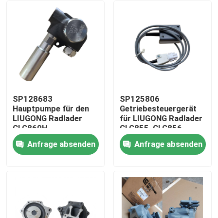
SP128683
SP125806
Hauptpumpe für den
Getriebesteuergerät
LIUGONG Radlader
für LIUGONG Radlader
CLG860H、
CLG855, CLG856,
CLG862H、
CLG850H, ZL50CN,
Anfrage absenden
Anfrage absenden
CLG862N、
ZL50CNX, CLG860H,
Haus
CLG870H、CLG888、
CLG862H, CLG862N,
CLG890H、ZL50CN、
CLG870H, CLG888,
ZL50CNX
CLG890H
Produkte
Videos