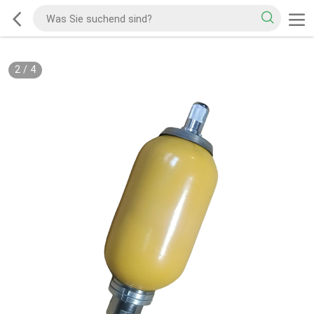
2
/
4