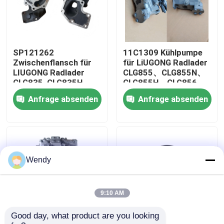
Über uns
SP121262
11C1309 Kühlpumpe
Fabrik-Ausflug
Zwischenflansch für
für LiUGONG Radlader
LIUGONG Radlader
CLG855、CLG855N、
CLG835, CLG835H,
CLG855H、CLG856、
Qualitätskontrolle
CLG836, CLG836H,
CLG850H、CLG860H
Anfrage absenden
Anfrage absenden
ZL30E, CLG855,
CLG862H, CLG870H
Treten Sie mit uns in Verbindung
Nachrichten
Wendy
Fälle
9:10 AM
Good day, what product are you looking 
Bloggen