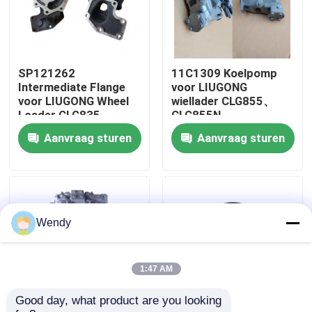
Ongeveer ons
SP121262
11C1309 Koelpomp
Fabrieksreis
Intermediate Flange
voor LIUGONG
voor LIUGONG Wheel
wiellader CLG855、
Loader CLG835、
CLG855N、
Kwaliteitscontrole
CLG835H、CLG836、
CLG855H、CLG856、
Aanvraag sturen
Aanvraag sturen
CLG836H、ZL30E、
CLG850H、CLG860H
CLG855、CLG862H、
CLG870H
Contacteer ons
Nieuws
Wendy
Gevallen
1:47 AM
Good day, what product are you looking 
bloggen