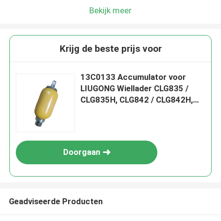
Bekijk meer
Krijg de beste prijs voor
13C0133 Accumulator voor
LIUGONG Wiellader CLG835 /
CLG835H, CLG842 / CLG842H,
CLG855 / CLG855N / CLG855H,
ZL50C / ZL50CN Roadroller
CLG4165 / CLG4180
Doorgaan
Geadviseerde Producten