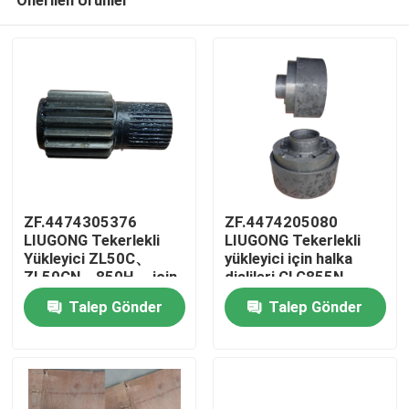
ZF.4474305376
ZF.4474205080
LIUGONG Tekerlekli
LIUGONG Tekerlekli
Yükleyici ZL50C、
yükleyici için halka
ZL50CN、850H、 için
dişlileri CLG855N、
Ev
Güneş Düğmesi
CLG856、CLG856H、
Talep Gönder
Talep Gönder
Çubuğu855855N856、
CLG835、CLG842
856H LW500F、
4WG180/4WG200
Ürünler
LW500K LG953、
şanzıman
LG956 LG855B、
LG855N
videolar