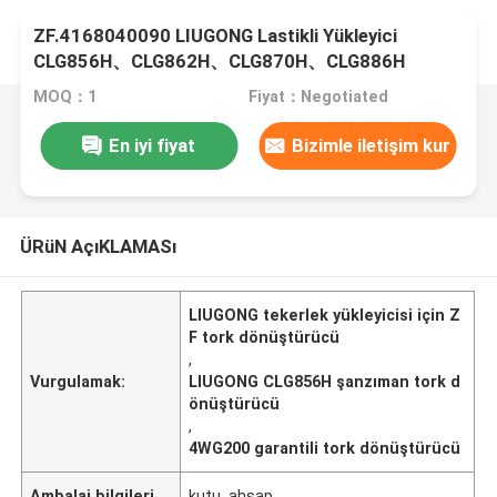
ZF.4168040090 LIUGONG Lastikli Yükleyici
CLG856H、CLG862H、CLG870H、CLG886H
Şanzıman 4WG200、4WG210、4BP230 için Tork
MOQ：1
Fiyat：Negotiated
Konvertörü
En iyi fiyat
Bizimle iletişim kur
ÜRüN AçıKLAMASı
LIUGONG tekerlek yükleyicisi için Z
F tork dönüştürücü
,
Vurgulamak:
LIUGONG CLG856H şanzıman tork d
önüştürücü
,
4WG200 garantili tork dönüştürücü
Ambalaj bilgileri
kutu, ahşap