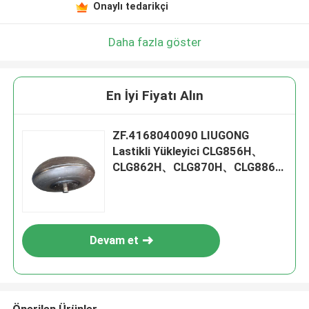
Onaylı tedarikçi
Daha fazla göster
En İyi Fiyatı Alın
ZF.4168040090 LIUGONG
Lastikli Yükleyici CLG856H、
CLG862H、CLG870H、CLG886H
Şanzıman 4WG200、4WG210、
4BP230 için Tork Konvertörü
Devam et
Önerilen Ürünler