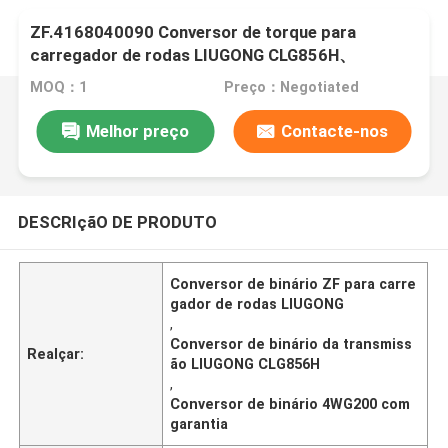
ZF.4168040090 Conversor de torque para
carregador de rodas LIUGONG CLG856H、
CLG862H、CLG870H、CLG886H Transmissão
MOQ：1
Preço：Negotiated
4WG200、4WG210、4BP230
Melhor preço
Contacte-nos
DESCRIçãO DE PRODUTO
Conversor de binário ZF para carre
gador de rodas LIUGONG
,
Conversor de binário da transmiss
Realçar:
ão LIUGONG CLG856H
,
Conversor de binário 4WG200 com
garantia