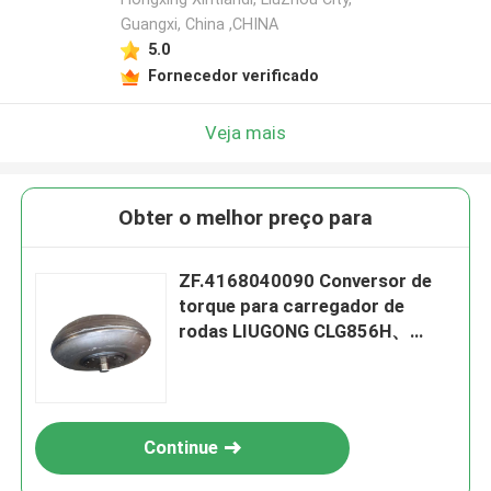
Guangxi, China ,CHINA
5.0
Fornecedor verificado
Veja mais
Obter o melhor preço para
ZF.4168040090 Conversor de
torque para carregador de
rodas LIUGONG CLG856H、
CLG862H、CLG870H、CLG886H
Transmissão 4WG200、
4WG210、4BP230
Continue