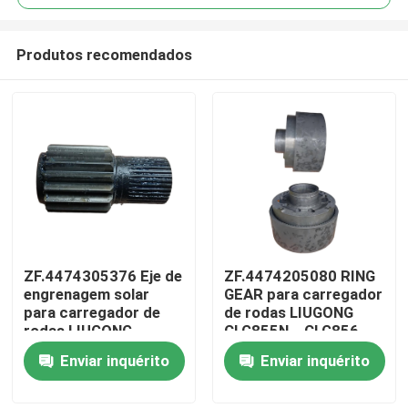
Produtos recomendados
ZF.4474305376 Eje de
ZF.4474205080 RING
Casa
engrenagem solar
GEAR para carregador
para carregador de
de rodas LIUGONG
rodas LIUGONG
CLG855N、CLG856、
Produtos
ZL50C、ZL50CN、
CLG856H、CLG835、
Enviar inquérito
Enviar inquérito
850H、855、855N、
CLG842 Transmissão
856、856H LW500F、
4WG180/4WG200
Vídeos
LW500K LG953、