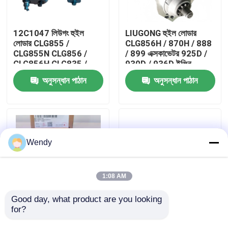
আমাদের সম্পর্কে
12C1047 লিউগং হুইল
LIUGONG হুইল লোডার
লোডার CLG855 /
CLG856H / 870H / 888
CLG855N CLG856 /
/ 899 এক্সকাভেটর 925D /
কারখানা ভ্রমণ
CLG856H CLG835 /
930D ​​/ 936D ইঞ্জিন
CLG836 এর জন্য ফ্লো
QSC8.3 / ISC8.3 এর জন্য
অনুসন্ধান পাঠান
অনুসন্ধান পাঠান
এম্প্লিফাইং ভালভ
3957597 মোটর স্টার্টার
মান নিয়ন্ত্রণ
যোগাযোগ করুন
Wendy
খবর
1:08 AM
মামলা
Good day, what product are you looking 
for?
LIUGONG হুইল লোডার
52C0183 লিউগং হুইল
CLG850 CLG855
লোডার CLG835、
ব্লগ