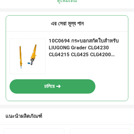
ดูเพิ่มเติม
এর সেরা মূল্য পান
10C0694 กระบอกสกัดใบสําหรับ
LIUGONG Grader CLG4230
CLG4215 CLG425 CLG4200
CLG4180 CLG4140 CLG4125
চালিয়ে
แนะนำผลิตภัณฑ์