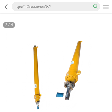
2
/
4