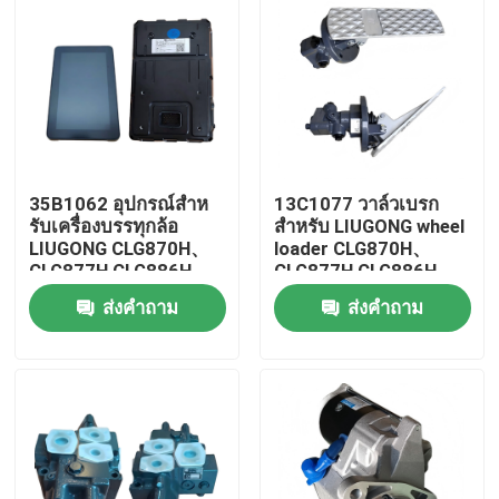
35B1062 อุปกรณ์สําห
13C1077 วาล์วเบรก
รับเครื่องบรรทุกล้อ
สําหรับ LIUGONG wheel
LIUGONG CLG870H、
loader CLG870H、
CLG877H CLG886H、
CLG877H CLG886H、
CLG888H
CLG888H
ส่งคำถาม
ส่งคำถาม
บ้าน
สินค้า
วิดีโอ