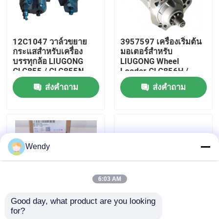
เกี่ยวกับเรา
12C1047 วาล์วขยาย
3957597 เครื่องเริ่มต้น
กระแสสําหรับเครื่อง
มอเตอร์สําหรับ
ทัวร์โรงงาน
บรรทุกล้อ LIUGONG
LIUGONG Wheel
CLG855 / CLG855N
Loader CLG856H /
CLG856 / CLG856H
870H / 888 / 899
ส่งคำถาม
ส่งคำถาม
ควบคุมคุณภาพ
CLG835 / CLG836
Excavator 925D /
930D / 936D Engine
QSC8.3 / ISC83
ติดต่อเรา
Wendy
ข่าว
6:03 AM
กรณี
Good day, what product are you looking 
for?
52C0168 เทอร์โม
52C0183 กลุ่มกังหัน
บล็อก