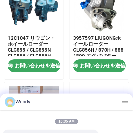
私達について
工場旅行
12C1047 リウゴン・
3957597 LIUGONGホ
ホイールローダー
イールローダー
CLG855 / CLG855N
CLG856H / 870H / 888
品質管理
CLG856 / CLG856H
/ 899 エグババター
CLG835 / CLG836用の
925D / 930D / 936D エ
お問い合わせを送信
お問い合わせを送信
流量増幅バルブ
ンジンQSC8.3 / ISC8
私達に連絡しなさい
のためのモータースタ
ーター3
ニュース
Wendy
場合
10:35 AM
ブログ