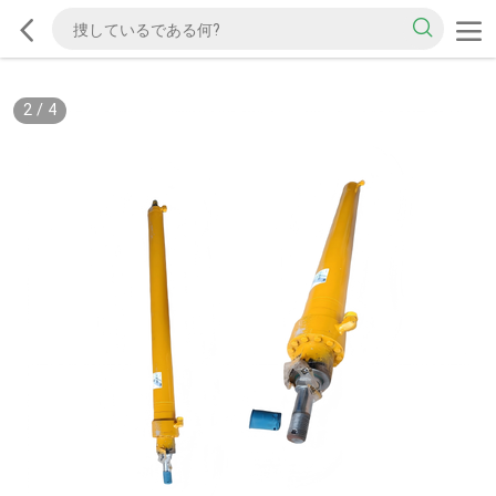
2
/
4