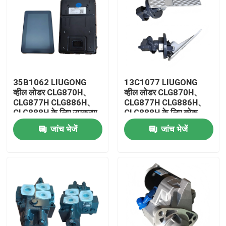
35B1062 LIUGONG
13C1077 LIUGONG
व्हील लोडर CLG870H、
व्हील लोडर CLG870H、
CLG877H CLG886H、
CLG877H CLG886H、
CLG888H के लिए उपकरण
CLG888H के लिए ब्रेक
वाल्व
जांच भेजें
जांच भेजें
घर
उत्पादों
वीडियो