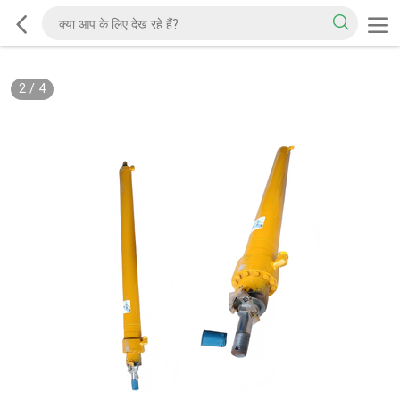
2
/
4