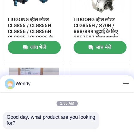
हमारे बारे में
LIUGONG व्हील लोडर
LIUGONG व्हील लोडर
CLG855 / CLG855N
CLG856H / 870H /
CLG856 / CLG856H
888/899 खुदाई के लिए
कारखाना भ्रमण
CLG835 / CLG836 के
3957597 मोटर स्टार्टर
लिए 12C1047 फ्लो
925D / 930D ​​/ 936D
जांच भेजें
जांच भेजें
एम्प्लीफाइंग वाल्व
इंजन QSC8.3 / ISC8.3
गुणवत्ता नियंत्रण
संपर्क करें
Wendy
समाचार
1:55 AM
मामलों
Good day, what product are you looking 
for?
LIUGONG व्हील लोडर
52C0183 टर्बाइन समूह
CLG850 CLG855
LIUGONG व्हील लोडर
ब्लॉग