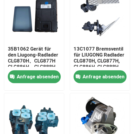
35B1062 Gerät für
13C1077 Bremsventil
den Liugong-Radlader
für LIUGONG Radlader
CLG870H、CLG877H
CLG870H, CLG877H,
CLG886H、CLG888H
CLG886H, CLG888H
Anfrage absenden
Anfrage absenden
Haus
Produkte
Videos