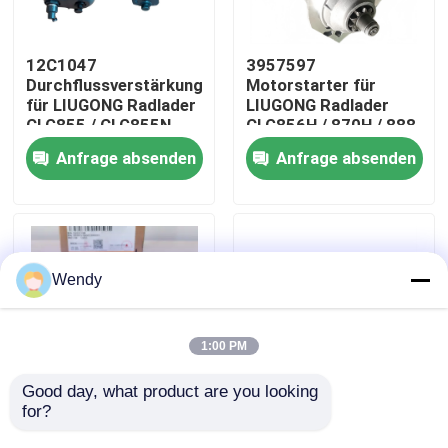
Über uns
12C1047
3957597
Durchflussverstärkungsventil
Motorstarter für
für LIUGONG Radlader
LIUGONG Radlader
Fabrik-Ausflug
CLG855 / CLG855N
CLG856H / 870H / 888
CLG856 / CLG856H
/ 899 Bagger 925D /
Anfrage absenden
Anfrage absenden
CLG835 / CLG836
930D / 936D Motor
Qualitätskontrolle
QSC8.3 / ISC8.3
Treten Sie mit uns in Verbindung
Wendy
Nachrichten
1:00 PM
Fälle
Good day, what product are you looking 
for?
52C0168 Thermostat
52C0183
Für LIUGONG Radlader
Turbinengruppe für
Bloggen