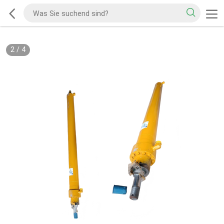
2
/
4