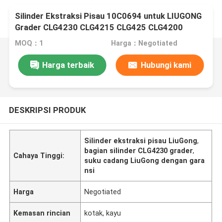
Silinder Ekstraksi Pisau 10C0694 untuk LIUGONG
Grader CLG4230 CLG4215 CLG425 CLG4200
CLG4180 CLG4140 CLG4125
MOQ：1
Harga：Negotiated
Harga terbaik
Hubungi kami
DESKRIPSI PRODUK
Silinder ekstraksi pisau LiuGong
,
bagian silinder CLG4230 grader
,
Cahaya Tinggi:
suku cadang LiuGong dengan gara
nsi
Harga
Negotiated
Kemasan rincian
kotak, kayu