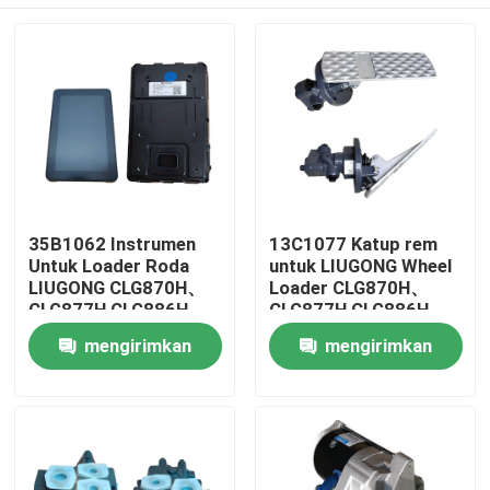
35B1062 Instrumen
13C1077 Katup rem
Untuk Loader Roda
untuk LIUGONG Wheel
LIUGONG CLG870H、
Loader CLG870H、
CLG877H CLG886H、
CLG877H CLG886H、
CLG888H
CLG888H
Rumah
mengirimkan
mengirimkan
permintaan
permintaan
Produk
Video