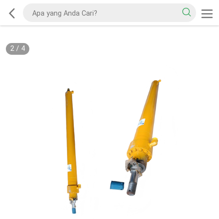
2
/
4