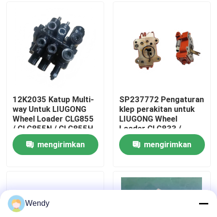
Tentang kami
Tur Pabrik
Kontrol kualitas
12K2035 Katup Multi-
SP237772 Pengaturan
way Untuk LIUGONG
klep perakitan untuk
Wheel Loader CLG855
LIUGONG Wheel
Hubungi kami
/ CLG855N / CLG855H
Loader CLG833 /
CLG856 / CLG856H
CLG833H CLG835 /
mengirimkan
mengirimkan
CLG50CN / CLG50C
CLG835H CLG836 /
Berita
CLG836H ZL30E /
permintaan
permintaan
ZL30F
Kasus
Wendy
Blog