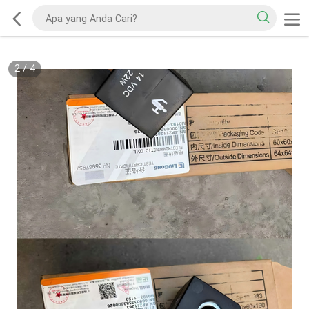
2
/
4