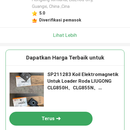
Guangxi, China ,Cina
5.0
Diverifikasi pemasok
Lihat Lebih
Dapatkan Harga Terbaik untuk
SP211283 Koil Elektromagnetik
Untuk Loader Roda LIUGONG
CLG850H、CLG855N、
CLG855H、CLG856、CLG856H
Excavator CLG908D、CLG915
Roadroller CLG4165、CLG4180
Terus