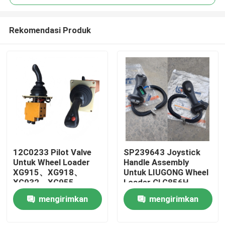
Rekomendasi Produk
12C0233 Pilot Valve
SP239643 Joystick
Rumah
Untuk Wheel Loader
Handle Assembly
XG915、XG918、
Untuk LIUGONG Wheel
XG932、XG955、
Loader CLG856H
Produk
XG962、XG982 suku
Excavator CLG920D、
mengirimkan
mengirimkan
cadang
CLG922D、CLG925D
CLG933E、CLG936D、
permintaan
permintaan
Video
CLG939E