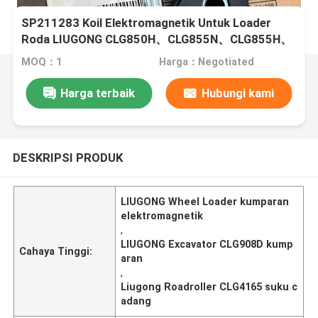
SP211283 Koil Elektromagnetik Untuk Loader
Roda LIUGONG CLG850H、CLG855N、CLG855H、
CLG856、CLG856H Excavator CLG908D、CLG915
MOQ：1
Harga：Negotiated
Roadroller CLG4165、CLG4180
Harga terbaik
Hubungi kami
DESKRIPSI PRODUK
LIUGONG Wheel Loader kumparan
elektromagnetik
,
LIUGONG Excavator CLG908D kump
Cahaya Tinggi:
aran
,
Liugong Roadroller CLG4165 suku c
adang