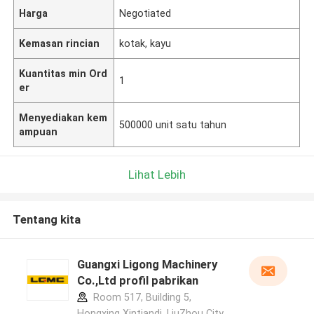
Harga
Negotiated
Kemasan rincian
kotak, kayu
Kuantitas min Ord
1
er
Menyediakan kem
500000 unit satu tahun
ampuan
Lihat Lebih
Tentang kita
Guangxi Ligong Machinery
Co.,Ltd profil pabrikan
Room 517, Building 5,
Hongxing Xintiandi, LiuZhou City,