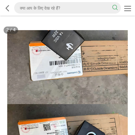
2
/
4