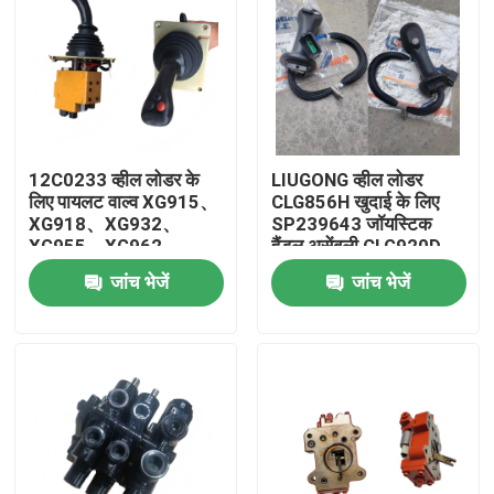
12C0233 व्हील लोडर के
LIUGONG व्हील लोडर
लिए पायलट वाल्व XG915、
CLG856H खुदाई के लिए
XG918、XG932、
SP239643 जॉयस्टिक
XG955、XG962、
हैंडल असेंबली CLG920D,
XG982 स्पेयर पार्ट्स
CLG922D, CLG925D
जांच भेजें
जांच भेजें
CLG933E, CLG936D,
CLG939E
घर
उत्पादों
वीडियो