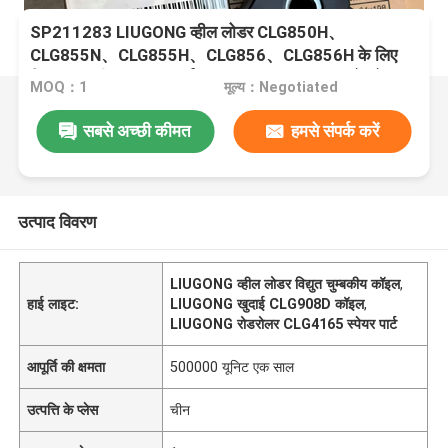
SP211283 LIUGONG व्हील लोडर CLG850H、
CLG855N、CLG855H、CLG856、CLG856H के लिए
विद्युत चुम्बकीय कॉइल खुदाई CLG908D、CLG915 रोडरोलर
MOQ：1
मूल्य：Negotiated
CLG4165、CLG4180
सबसे अच्छी कीमत
हमसे संपर्क करें
उत्पाद विवरण
LIUGONG व्हील लोडर विद्युत चुम्बकीय कॉइल
,
हाई लाइट:
LIUGONG खुदाई CLG908D कॉइल
,
LIUGONG रोडरोलर CLG4165 स्पेयर पार्ट
आपूर्ति की क्षमता
500000 यूनिट एक साल
उत्पत्ति के प्लेस
चीन