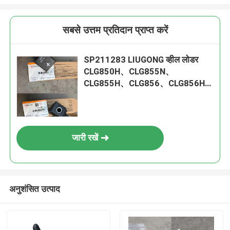
सबसे उत्तम प्रतिदान प्राप्त करें
SP211283 LIUGONG व्हील लोडर
CLG850H、CLG855N、
CLG855H、CLG856、CLG856H
के लिए विद्युत चुम्बकीय कॉइल खुदाई
CLG908D、CLG915 रोडरोलर
CLG4165、CLG4180
जारी रखें
अनुशंसित उत्पाद