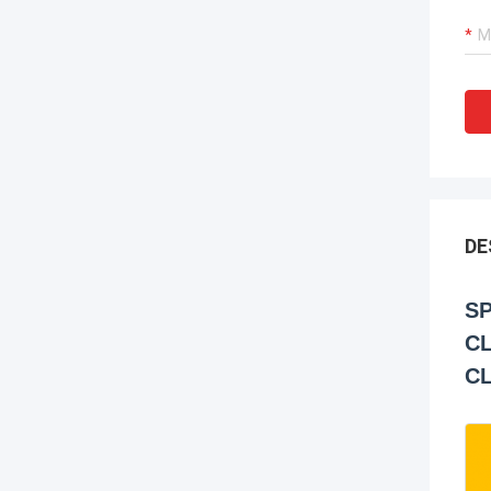
DE
SP
CL
CL