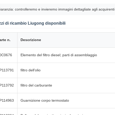
aranzia: controlleremo e invieremo immagini dettagliate agli acquirent
zi di ricambio Liugong disponibili
arte n.
Descrizione
0C0676
Elemento del filtro diesel; parti di assemblaggio
P113791
filtro dell'olio
P113792
filtro del carburante
P114963
Guarnizione corpo termostato