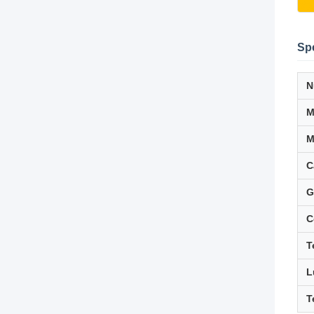
Spe
N
M
C
G
C
T
L
T