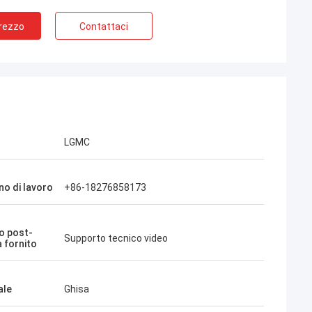
Prezzo
Contattaci
LGMC
no di lavoro
+86-18276858173
io post-
Supporto tecnico video
a fornito
ale
Ghisa