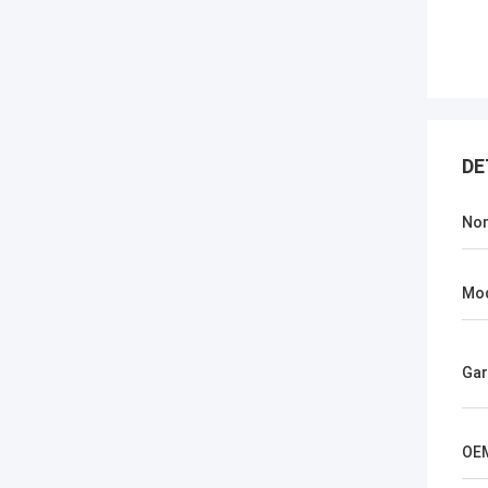
DE
No
Mod
Gar
OE