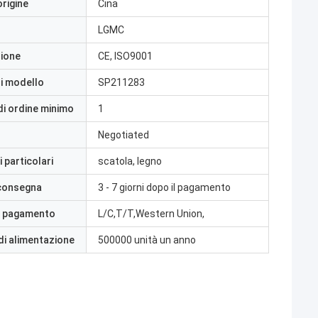
origine
Cina
LGMC
zione
CE, ISO9001
i modello
SP211283
di ordine minimo
1
Negotiated
 particolari
scatola, legno
 consegna
3 - 7 giorni dopo il pagamento
i pagamento
L/C,T/T,Western Union,
di alimentazione
500000 unità un anno