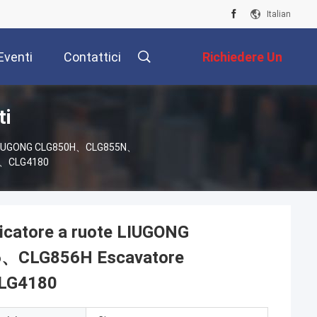
Italian
Eventi
Contattici
Richiedere Un
ti
Preventivo
te LIUGONG CLG850H、CLG855N、
5、CLG4180
icatore a ruote LIUGONG
CLG856H Escavatore
LG4180