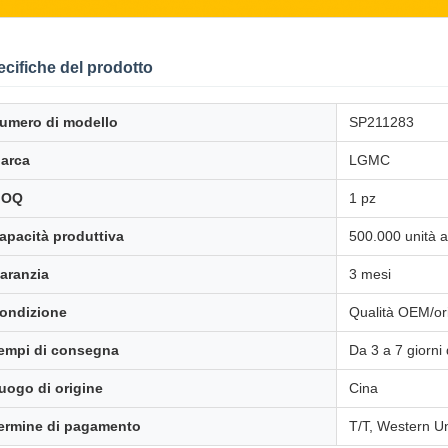
cifiche del prodotto
umero di modello
SP211283
arca
LGMC
MOQ
1 pz
apacità produttiva
500.000 unità a
aranzia
3 mesi
ondizione
Qualità OEM/or
empi di consegna
Da 3 a 7 giorni
uogo di origine
Cina
ermine di pagamento
T/T, Western U