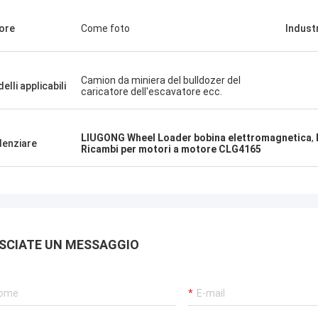
ore
Come foto
Industr
Camion da miniera del bulldozer del
elli applicabili
caricatore dell'escavatore ecc.
LIUGONG Wheel Loader bobina elettromagnetica
,
denziare
Ricambi per motori a motore CLG4165
SCIATE UN MESSAGGIO