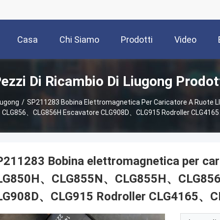
Casa
Chi Siamo
Prodotti
Video
ezzi Di Ricambio Di Liugong Prodot
iugong
/
SP211283 Bobina Elettromagnetica Per Caricatore A Ruo
CLG856、CLG856H Escavatore CLG908D、CLG915 Rodroller CLG416
211283 Bobina elettromagnetica per car
LG850H、CLG855N、CLG855H、CLG856、
LG908D、CLG915 Rodroller CLG4165、C