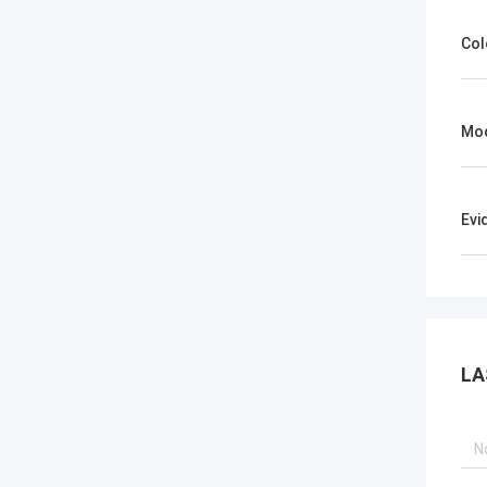
Col
Mod
Evi
LA