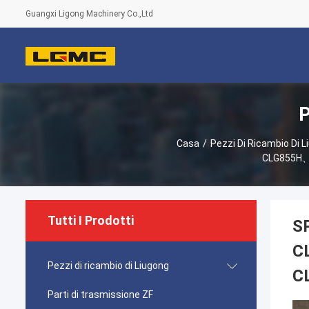
Guangxi Ligong Machinery Co.,Ltd
P
Casa
/
Pezzi Di Ricambio Di L
CLG855H、
Tutti I Prodotti
SP
C
Pezzi di ricambio di Liugong
C
Parti di trasmissione ZF