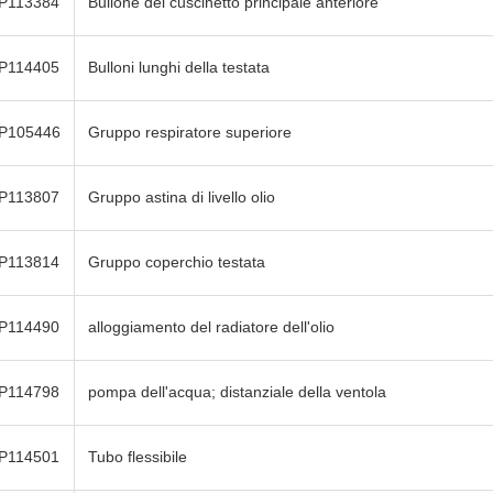
P113384
Bullone del cuscinetto principale anteriore
P114405
Bulloni lunghi della testata
P105446
Gruppo respiratore superiore
P113807
Gruppo astina di livello olio
P113814
Gruppo coperchio testata
P114490
alloggiamento del radiatore dell'olio
P114798
pompa dell'acqua; distanziale della ventola
P114501
Tubo flessibile