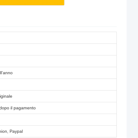
ll'anno
iginale
 dopo il pagamento
nion, Paypal