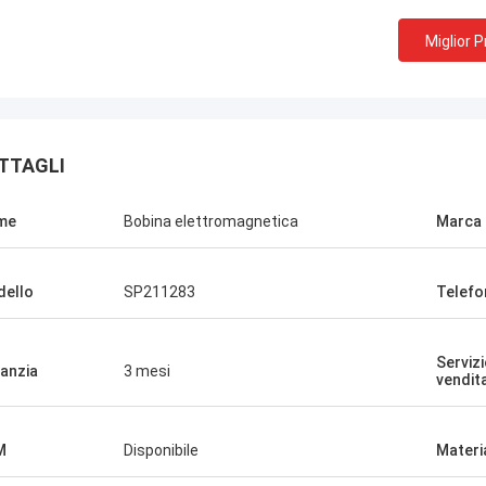
Miglior 
TTAGLI
me
Bobina elettromagnetica
Marca
ello
SP211283
Telefo
Serviz
anzia
3 mesi
vendit
M
Disponibile
Materi