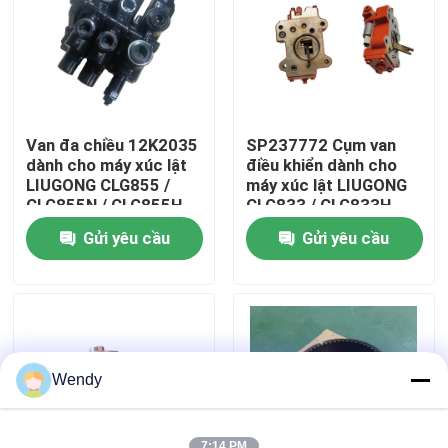
Về chúng tôi
Tham quan nhà máy
Van đa chiều 12K2035
SP237772 Cụm van
dành cho máy xúc lật
điều khiển dành cho
Kiểm soát chất lượng
LIUGONG CLG855 /
máy xúc lật LIUGONG
CLG855N / CLG855H
CLG833 / CLG833H
CLG856 / CLG856H
CLG835 / CLG835H
Gửi yêu cầu
Gửi yêu cầu
CLG50CN / CLG50C
CLG836 / CLG836H
Liên hệ chúng tôi
ZL30E / ZL30F
Tin tức
Các trường hợp
Wendy
Blog
7:14 PM