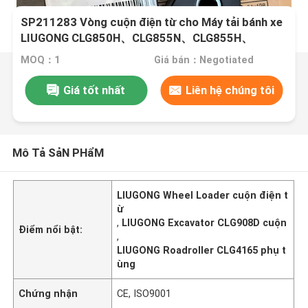
SP211283 Vòng cuộn điện từ cho Máy tải bánh xe
LIUGONG CLG850H、CLG855N、CLG855H、
CLG856、CLG856H Máy đào CLG908D、CLG915
MOQ：1
Giá bán：Negotiated
Đường cuộn CLG4165、CLG4180
Giá tốt nhất
Liên hệ chúng tôi
Mô Tả SảN PHẩM
LIUGONG Wheel Loader cuộn điện t
ừ
,
LIUGONG Excavator CLG908D cuộn
Điểm nổi bật:
,
LIUGONG Roadroller CLG4165 phụ t
ùng
Chứng nhận
CE, ISO9001