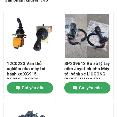
12C0233 Van thử
SP239643 Bộ xử lý tay
nghiệm cho máy tải
cầm Joystick cho Máy
bánh xe XG915、
tải bánh xe LIUGONG
XG918、XG932、
CLG856H Máy đào
Trang chủ
XG955、XG962、
CLG920D、
Gửi yêu cầu
Gửi yêu cầu
XG982 Phụ tùng
CLG922D、CLG925D
CLG933E、CLG936D、
Các sản phẩm
CLG939E
Video