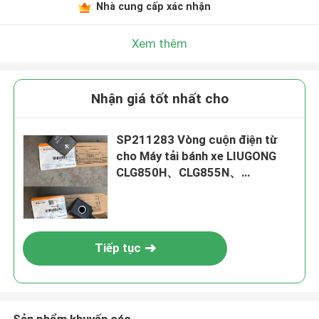
Nhà cung cấp xác nhận
Xem thêm
Nhận giá tốt nhất cho
SP211283 Vòng cuộn điện từ
cho Máy tải bánh xe LIUGONG
CLG850H、CLG855N、
CLG855H、CLG856、CLG856H
Máy đào CLG908D、CLG915
Đường cuộn CLG4165、
CLG4180
Tiếp tục
Sản phẩm khuyến cáo