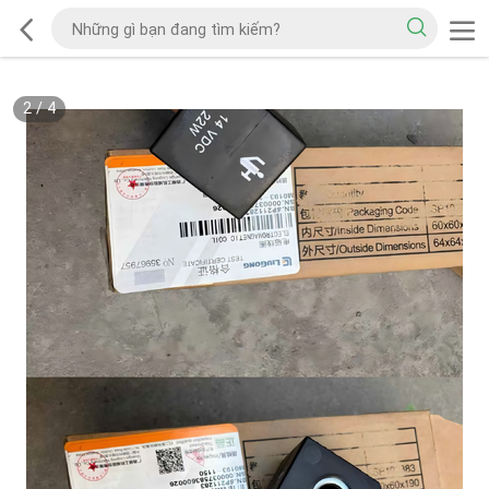
2
/
4