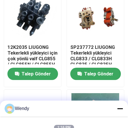
Hakkımızda
Fabrika turu
12K2035 LIUGONG
SP237772 LIUGONG
Kalite kontrol
Tekerlekli yükleyici için
Tekerlekli yükleyici
çok yönlü valf CLG855
CLG833 / CLG833H
/ CLG855N / CLG855H
CLG835 / CLG835H
CLG856 / CLG856H
CLG836 / CLG836H
Bize Ulaşın
Talep Gönder
Talep Gönder
CLG50CN / CLG50C
ZL30E / ZL30F için
kontrol valf montajı
Haberler
Vakalar
Wendy
Blog
1:16 PM