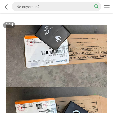
2
/
4