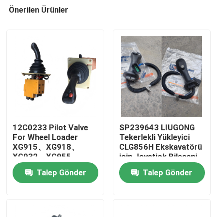
Önerilen Ürünler
12C0233 Pilot Valve
SP239643 LIUGONG
For Wheel Loader
Tekerlekli Yükleyici
XG915、XG918、
CLG856H Ekskavatörü
Ev
XG932、XG955、
için Joystick Bileşeni
XG962、XG982 spare
CLG920D、
Talep Gönder
Talep Gönder
parts
CLG922D、CLG925D
Ürünler
CLG933E、CLG936D、
CLG939E
videolar