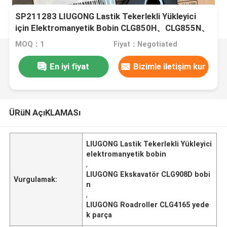
SP211283 LIUGONG Lastik Tekerlekli Yükleyici
için Elektromanyetik Bobin CLG850H、CLG855N、
CLG855H、CLG856、CLG856H Ekskavatör
MOQ：1
Fiyat：Negotiated
CLG908D、CLG915 Roadroller CLG4165、
CLG4180
En iyi fiyat
Bizimle iletişim kur
ÜRüN AçıKLAMASı
LIUGONG Lastik Tekerlekli Yükleyici
elektromanyetik bobin
,
LIUGONG Ekskavatör CLG908D bobi
Vurgulamak:
n
,
LIUGONG Roadroller CLG4165 yede
k parça