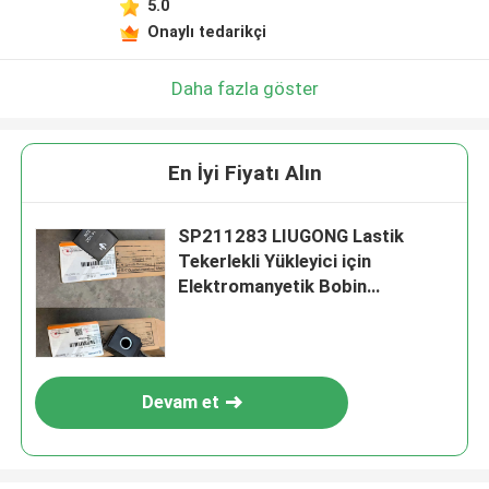
5.0
Onaylı tedarikçi
Daha fazla göster
En İyi Fiyatı Alın
SP211283 LIUGONG Lastik
Tekerlekli Yükleyici için
Elektromanyetik Bobin
CLG850H、CLG855N、
CLG855H、CLG856、CLG856H
Ekskavatör CLG908D、CLG915
Roadroller CLG4165、CLG4180
Devam et