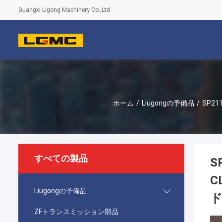
Guangxi Ligong Machinery Co.,Ltd
ホーム
/
Liugongの予備品
/
SP21
すべての製品
S
C
Liugongの予備品
ド
ZFトランスミッション部品