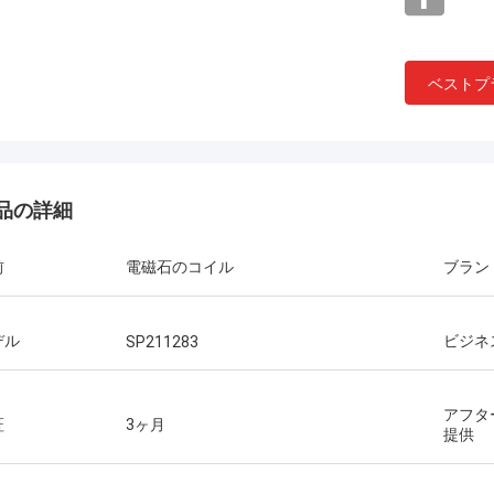
ベストプ
品の詳細
前
電磁石のコイル
ブラン
デル
ビジネ
SP211283
アフタ
証
3ヶ月
提供