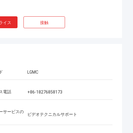
ライス
接触
ド
LGMC
ス電話
+86-18276858173
ーサービスの
ビデオテクニカルサポート