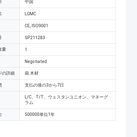
所
中国
名
LGMC
CE, ISO9001
号
SP211283
数量
1
Negotiated
ジの詳細
箱 木材
間
支払の後の3から7日
L/C、T/T、ウェスタンユニオン、マネーグ
ラム
力
500000単位1年