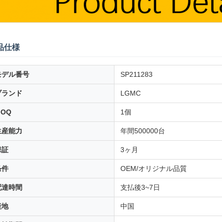
品仕様
モデル番号
SP211283
ブランド
LGMC
MOQ
1個
生産能力
年間500000台
保証
3ヶ月
条件
OEM/オリジナル品質
配達時間
支払後3~7日
産地
中国