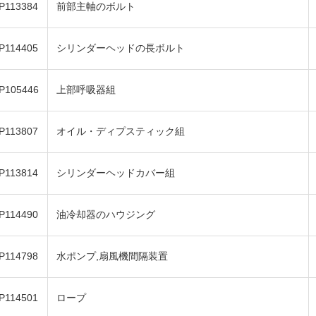
P113384
前部主軸のボルト
P114405
シリンダーヘッドの長ボルト
P105446
上部呼吸器組
P113807
オイル・ディプスティック組
P113814
シリンダーヘッドカバー組
P114490
油冷却器のハウジング
P114798
水ポンプ,扇風機間隔装置
P114501
ロープ