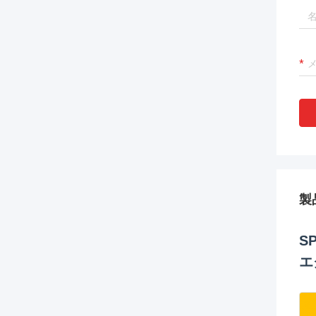
製
S
エ