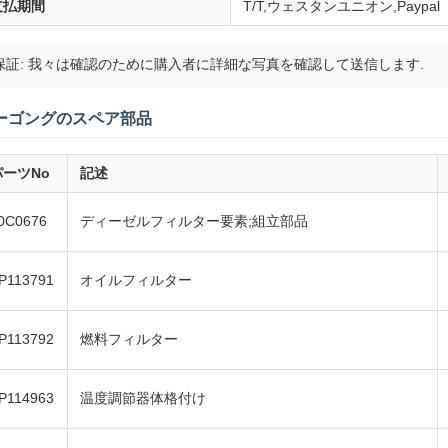
支払期間
T/T,ウェスタンユニオン,Paypal
保証: 我々は確認のために購入者に詳細な写真を確認して送信します.
ーゴングのスペア部品
パーツNo
記述
0C0676
ディーゼルフィルター要素;組立部品
P113791
オイルフィルター
P113792
燃料フィルター
P114963
温度調節器体格付け